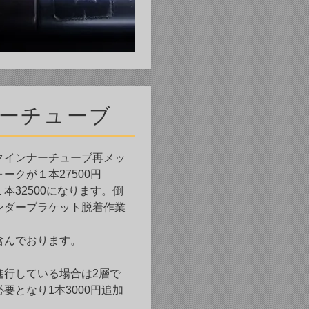
ーチューブ
クインナーチューブ再メッ
ークが１本27500
円
本32500になります。倒
ンダーブラケット脱着作業
含んでおります。
進行している場合は2層で
要となり1本3000円追加