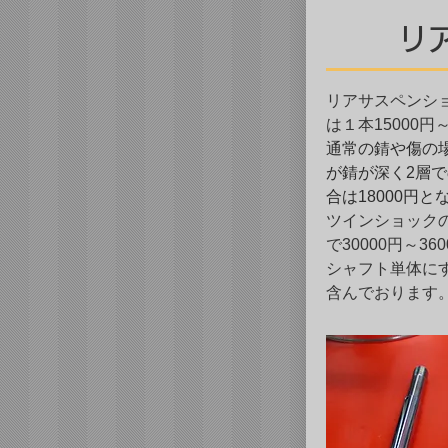
​
リアサスペンシ
は１本15000円
通常の錆や傷の場
が錆が深く2層
合は18000円
ツインショック
で30000
円～36
シャフト単体に
含んでおります