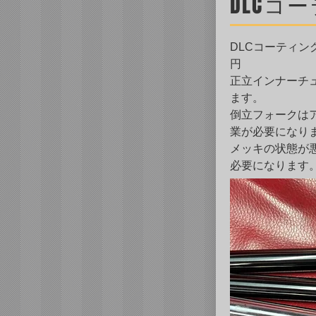
​DLC
​DLCコーティン
円
正立インナーチュ
ます。
倒立フォークは
業が必要になり
​メッキの状態が
必要になります