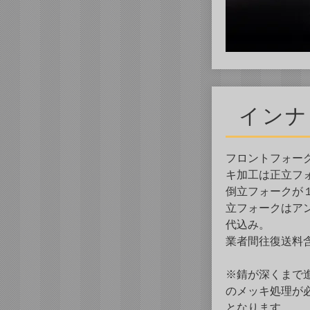
インナ
フロントフォー
キ加工は正立フォ
倒立フォークが１
立フォークはア
代込み。
業者間往復送料
※錆が深くまで
のメッキ処理が必
となります。