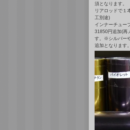
須となります。
リアロッドで１本
工別途)
インナーチュー
31850円追加(
す。※シルバーや
​追加となります