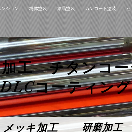
ペンション
粉体塗装
結晶塗装
ガンコート塗装
セ
キ加工 チタンコー
​DLCコーティング
メッキ加工
研磨加工