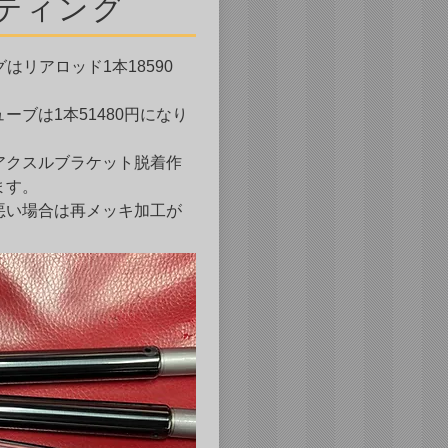
コーティング
グはリアロッド1本18590
ーブは1本51480円になり
アクスルブラケット脱着作
ます。
悪い場合は再メッキ加工が
。