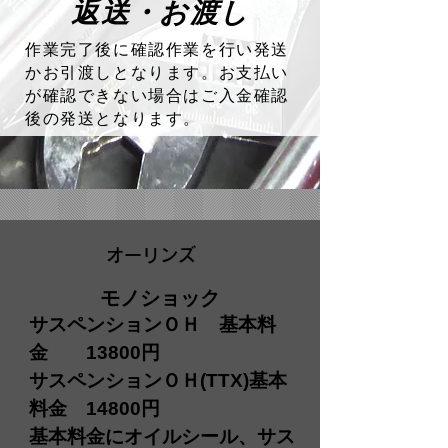
返送・お渡し
作業完了後に確認作業を行い発送
かお引渡しとなります。お支払い
が確認できない場合はご入金確認
後の発送となります。
​オーリンズ
​モノショック
サスペンションＯＨ 基本料
金 13800円
サスペンションＯＨ(TTX)基本
料金 14800円
基本料金にオイルシール、サス