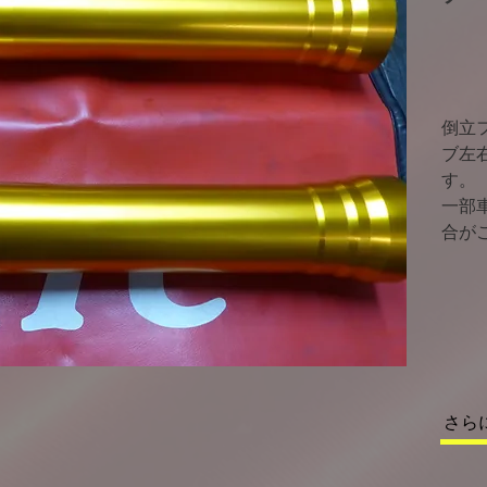
倒立
ブ左右
す。
​一
合が
さら