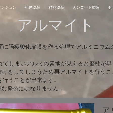
ペンション
粉体塗装
結晶塗装
ガンコート塗装
セ
​アルマイト
面に陽極酸化皮膜を作る処理でアルミニウム
れてしまいアルミの素地が見えると磨耗が早
色抜けをしてしまうため再アルマイトを行うこ
を行うことが出来ます。
麗な発色にはなりません。
​