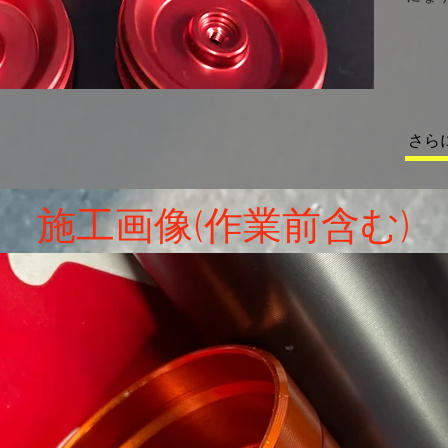
さら
施工画像(作業前含む)