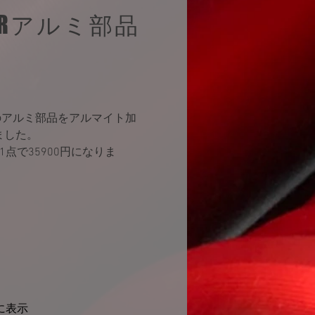
CRアルミ部品
Rのアルミ部品をアルマイト加
ました。
31点で35900円になりま
に表示