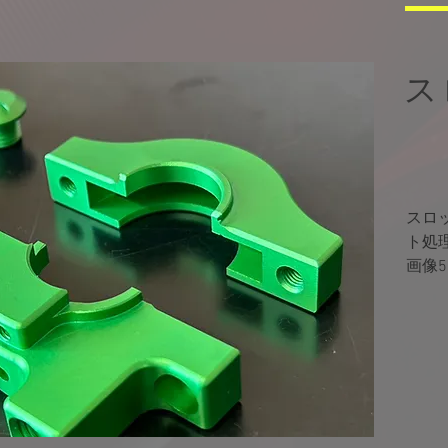
​
スロ
ト処
​画像