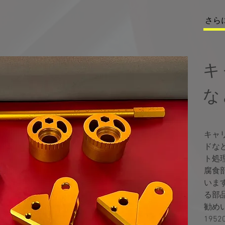
さら
​
な
​キ
ドな
ト処
腐食
いま
る部
勧め
​19