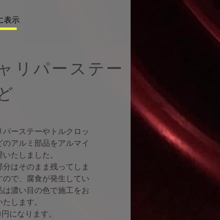
に表示
キャリパーステー
ど
ャリパーステーやトルクロッ
どのアルミ部品をアルマイ
理いたしました。
部分はそのまま残ってしま
すので、腐食が発生してい
品は濃い目の色で施工をお
いたします。
520円になります。