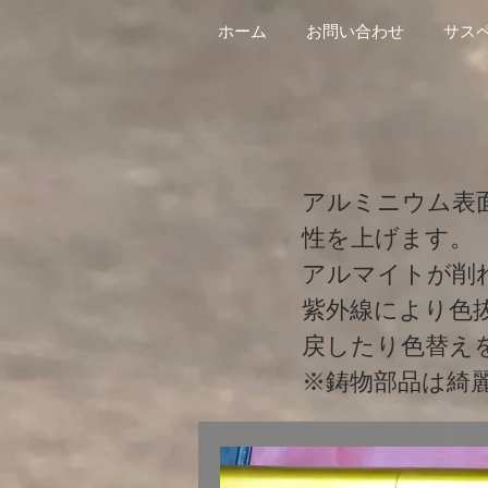
ホーム
お問い合わせ
サス
アルミニウム表
性を上げます。
アルマイトが削
​紫外線により
戻したり色替え
​※鋳物部品は綺