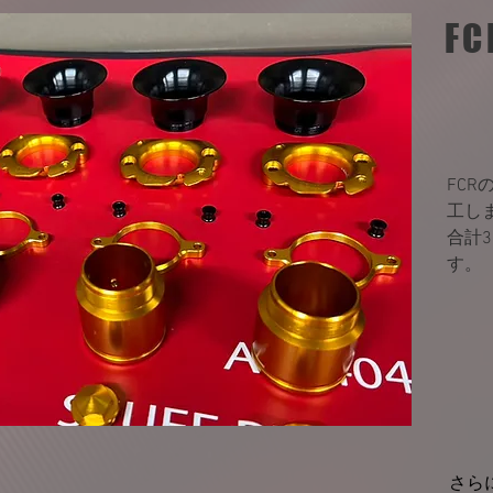
F
FC
工し
​合計
す。
さら