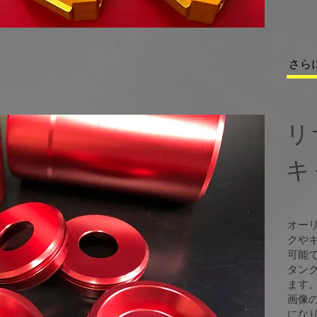
さら
リ
​
オー
クや
可能
タンク
ます
​画像
にな