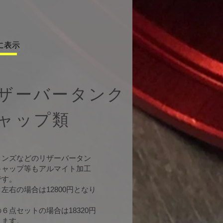
に表示
ザーバータンク
キャップ類
リンズなどのリザーバータン
キャップ等もアルマイト加工
です。
左右の場合は12800円となり
。
の６点セットの場合は18320円
ります。